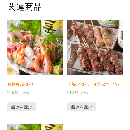
関連商品
お刺身3点盛り
串焼8本盛り 4種×2本（塩）
¥
1,980
¥
1,320
（税別）
（税別）
続きを読む
続きを読む